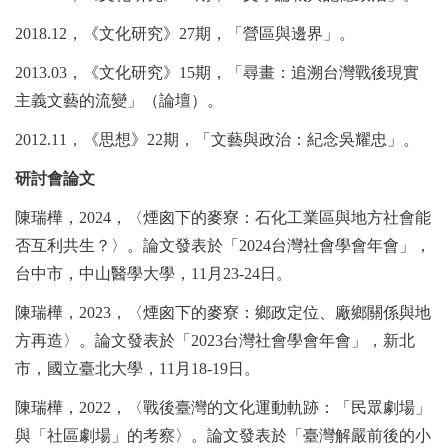
2018.12
，《文化研究》
27
期，「營區與邊界」。
2013.03
，《文化研究》
15
期，「尋畫：追溯台灣戰後現實
主義文藝的流變」（論壇）。
2012.11
，《思想》
22
期，「文藝與政治：紀念吳耀忠」。
研討會論文
陳瑞樺，
2024
，〈煙囪下的麥寮：石化工業區與地方社會能
否互利共生？〉。論文發表於「
2024
台灣社會學會年會」，
台中市，中山醫學大學，
11
月
23-24
日。
陳瑞樺，
2023
，〈煙囪下的麥寮：鄉政定位、廠鄉關係與地
方再造〉。論文發表於「
2023
台灣社會學會年會」，新北
市，國立臺北大學，
11
月
18-19
日。
陳瑞樺，
2022
，〈戰後臺灣的文化運動軌跡：「民眾劇場」
與「社區劇場」的考察〉。論文發表於「臺灣解嚴前後的小