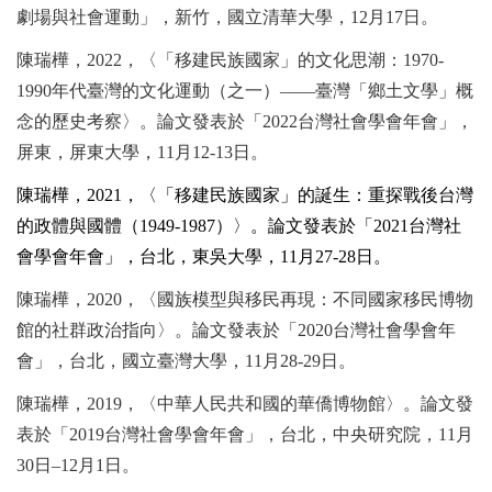
劇場與社會運動」，新竹，國立清華大學，
12
月
17
日。
陳瑞樺，
2022
，〈「移建民族國家」的文化思潮：
1970-
1990
年代臺灣的文化運動（之一）——臺灣「鄉土文學」概
念的歷史考察〉。論文發表於「
2022
台灣社會學會年會」，
屏東，屏東大學，
11
月
12-13
日。
陳瑞樺，
2021
，〈「移建民族國家」的誕生：重探戰後台灣
的政體與國體（
1949-1987
）〉。論文發表於「
2021
台灣社
會學會年會」，台北，東吳大學，
11
月
27-28
日。
陳瑞樺，
2020
，〈國族模型與移民再現：不同國家移民博物
館的社群政治指向〉。論文發表於「
2020
台灣社會學會年
會」，台北，國立臺灣大學，
11
月
28-29
日。
陳瑞樺，
2019
，〈中華人民共和國的華僑博物館〉。論文發
表於「
2019
台灣社會學會年會」，台北，中央研究院，
11
月
30
日
–12
月
1
日。