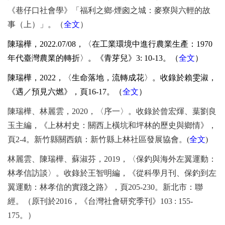
《巷仔口社會學》「福利之鄉‧煙囪之城：麥寮與六輕的故
事（上）」。（
全文
）
陳瑞樺，
2022.07/08
，〈在工業環境中進行農業生產：
1970
年代臺灣農業的轉折〉。《青芽兒》
3: 10-13
。（
全文
）
陳瑞樺，
2022
，〈生命落地，流轉成花〉。收錄於賴雯淑，
《遇／預見六燃》，頁
16-17
。（
全文
）
陳瑞樺、林麗雲，
2020
，〈序一〉。收錄於曾宏煇、葉劉良
玉主編，《上林村史：關西上橫坑和坪林的歷史與鄉情》，
頁
2-4
。新竹縣關西鎮：新竹縣上林社區發展協會。
(
全文
)
林麗雲、陳瑞樺、蘇淑芬，
2019
，〈保釣與海外左翼運動：
林孝信訪談〉。收錄於王智明編，《從科學月刊、保釣到左
翼運動：林孝信的實踐之路》，頁
205-230
。新北市：聯
經。（原刊於
2016
，《台灣社會研究季刊》
103 : 155-
175
。）