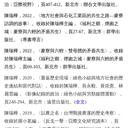
治：亞際視野》，頁
407-412
。新北市：聯合文學出版社。
陳瑞樺，
2022
，〈地方社會與石化工業區的共生之路
—
麥寮
訪調的故事〉。收錄於陳瑞樺主編，《福利之鄉．煙囪之
城：麥寮與六輕的矛盾共生》，頁
27-67
。新北市：群學出
版社。（專書導言）
陳瑞樺，
2022
，〈麥寮與六輕：雙母體的矛盾共生〉。收錄
於陳瑞樺主編，《福利之鄉．煙囪之城：麥寮與六輕的矛盾
共生》，頁
69-103
。新北市：群學出版社。
陳瑞樺，
2020
，〈重返歷史現場：綠色小組與地方社會的歷
史連結和當代對話〉。收錄於陳瑞樺、吳永毅、黃崇憲、林
麗雲編，《影像紀錄的政治：綠色小組與另類媒體運動》，
頁
248-294
。新北市：遠景出版社。
(
全文
)
陳瑞樺，
2019
，〈以農之名：台灣戰後農運的歷史考察〉。
收錄於羅小茗編，《反戈一擊：亞際文化研究讀本》，頁