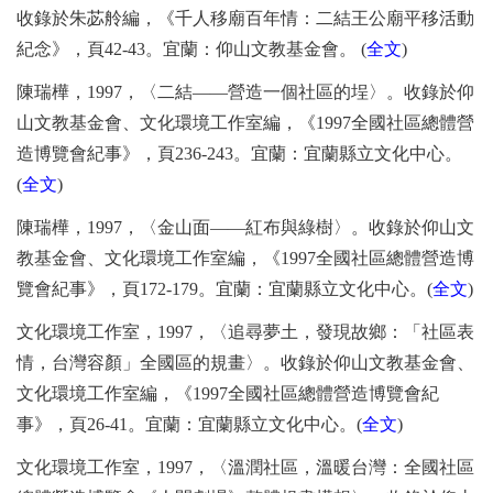
收錄於朱苾舲編，《千人移廟百年情：二結王公廟平移活動
紀念》，頁
42-43
。宜蘭：仰山文教基金會。
(
全文
)
陳瑞樺，
1997
，〈二結
——
營造一個社區的埕〉。收錄於仰
山文教基金會、文化環境工作室編，《
1997
全國社區總體營
造博覽會紀事》，頁
236-243
。宜蘭：宜蘭縣立文化中心。
(
全文
)
陳瑞樺，
1997
，〈金山面
——
紅布與綠樹〉。收錄於仰山文
教基金會、文化環境工作室編，《
1997
全國社區總體營造博
覽會紀事》，頁
172-179
。宜蘭：宜蘭縣立文化中心。
(
全文
)
文化環境工作室，
1997
，〈追尋夢土，發現故鄉：「社區表
情，台灣容顏」全國區的規畫〉。收錄於仰山文教基金會、
文化環境工作室編，《
1997
全國社區總體營造博覽會紀
事》，頁
26-41
。宜蘭：宜蘭縣立文化中心。
(
全文
)
文化環境工作室，
1997
，〈溫潤社區，溫暖台灣：全國社區