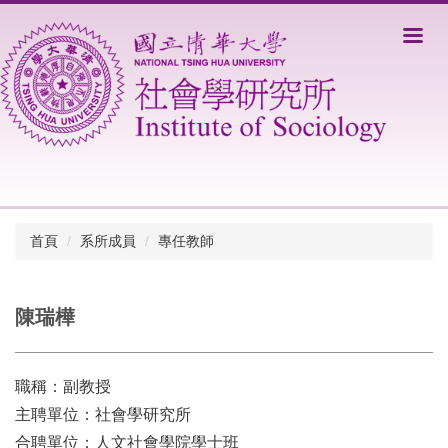
跳
到
主
要
內
容
區
首頁
系所成員
專任教師
陳瑞樺
職稱：副教授
主聘單位：社會學研究所
合聘單位：人文社會學院學士班