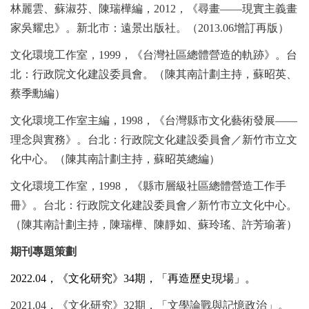
林麗雲、蘇淑芬、陳瑞樺編，
2012
，《尋畫
——
現實主義畫
家吳耀忠》。新北市：遠景出版社。（
2013.06
增訂再版）
文化環境工作室，
1999
，《台灣社區總體營造的軌跡》。台
北：行政院文化建設委員會。（陳其南計劃主持，蘇昭英、
蔡季勳編）
文化環境工作室主編，
1998
，《台灣縣市文化藝術發展
——
理念與實務》。台北：行政院文化建設委員會／新竹市立文
化中心。（陳其南計劃主持，蘇昭英總編）
文化環境工作室，
1998
，《縣市層級社區總體營造工作手
冊》。台北：行政院文化建設委員會／新竹市立文化中心。
（陳其南計劃主持，陳瑞樺、陳靜如、蘇玲瑤、許芳瑜著）
期刊專題策劃
2022.04
，《文化研究》
34
期，「再造歷史現場」。
2021.04
，《文化研究》
32
期，「文學論戰與記憶政治」。