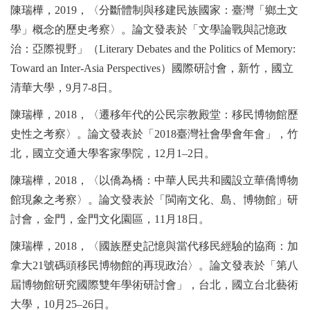
陳瑞樺，
2019
，〈分斷體制與移建民族國家：臺灣「鄉土文
學」概念的歷史考察〉。論文發表於「文學論戰與記憶政
治：亞際視野」（
Literary Debates and the Politics of Memory:
Toward an Inter-Asia Perspectives
）國際研討會，新竹，國立
清華大學，
9
月
7-8
日。
陳瑞樺，
2018
，〈遷移年代的公民宗教殿堂：移民博物館歷
史性之考察〉。論文發表於「
2018
臺灣社會學會年會」，竹
北，國立交通大學客家學院，
12
月
1–2
日。
陳瑞樺，
2018
，〈以僑為橋：中華人民共和國設立華僑博物
館現象之考察〉。論文發表於「閩南文化、島、博物館」研
討會，金門，金門文化園區，
11
月
18
日。
陳瑞樺，
2018
，〈國族歷史記憶與當代移民經驗的協商：加
拿大
21
號碼頭移民博物館的再現政治〉。論文發表於「第八
屆博物館研究國際雙年學術研討會」，台北，國立台北藝術
大學，
10
月
25–26
日。