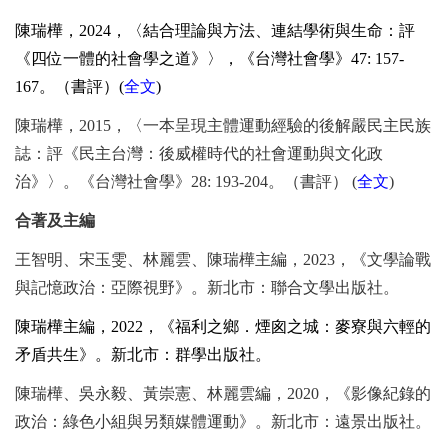
陳瑞樺，
2024
，〈結合理論與方法、連結學術與生命：評
《四位一體的社會學之道》〉，《台灣社會學》
47: 157-
167
。（書評）
(
全文
)
陳瑞樺，
2015
，〈一本呈現主體運動經驗的後解嚴民主民族
誌：評《民主台灣：後威權時代的社會運動與文化政
治》〉。《台灣社會學》
28: 193-204
。（書評）
(
全文
)
合著及主編
王智明、宋玉雯、林麗雲、陳瑞樺主編，
2023
，《文學論戰
與記憶政治：亞際視野》。新北市：聯合文學出版社。
陳瑞樺主編，
2022
，《福利之鄉．煙囪之城：麥寮與六輕的
矛盾共生》。新北市：群學出版社。
陳瑞樺、吳永毅、黃崇憲、林麗雲編，
2020
，《影像紀錄的
政治：綠色小組與另類媒體運動》。新北市：遠景出版社。