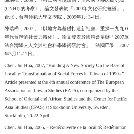
陳瑞樺，
2009
，〈移民的再現政治：法國國立移民歷史城
(CNHI)
的考察〉。論文發表於「
2009
年文化研究會議」，
台北，台灣師範大學文學院，
2009
年
1
月
3-4
日。
陳瑞樺，
2007
，〈以地方為基礎打造新社會：重探一九九０
年代台灣的社會力轉化〉。論文發表於國科會舉辦「
2007
旅
法台灣學人人文與社會科學學術研討會」，法國巴黎，
2007
年
5
月
11-12
日。
Chen, Jui-Hua, 2007, “Building A New Society On the Base of
Locality: Transformation of Social Forces in Taiwan of 1990s.”
Article presented at the 4th annual conference of The European
Association of Taiwan Studies (EATS), co-organized by the
School of Oriental and African Studies and the Center for Pacific
Asia Studies (CPAS) at Stockholm University, Sweden,
Stockholm, 20-22 April.
Chen, Jui-Hua, 2005, « Redécouverte de la localité: Redéfinition