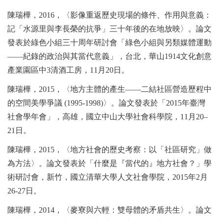
陳瑞樺，
2016
，〈影像重返歷史現場的條件、作用與意義：
記「水源里與李長榮的抗爭」三十年後的在地放映〉。論文
發表於綠色小組三十周年研討會「綠色小組與另類媒體運動
——
紀錄的政治與其當代意義」，台北，華山
1914
文化創意
產業園區中
3
清酒工房，
11
月
20
日。
陳瑞樺，
2015
，〈地方主體的產生
——
二結社區營造歷程中
的空間美學爭議
(1995-1998)
〉。論文發表於「
2015
年臺灣
社會學年會」，高雄，國立中山大學社會科學院，
11
月
20–
21
日。
陳瑞樺，
2015
，〈地方社會的歷史考察：以「社區研究」做
為方法〉。論文發表於「什麼是『當代的』地方社會？」學
術研討會，新竹，國立清華大學人文社會學院，
2015
年
2
月
26-27
日。
陳瑞樺，
2014
，〈麥寮與六輕：雙母體的矛盾共生〉。論文