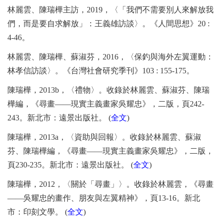
林麗雲、陳瑞樺主訪，
2019
，〈「我們不需要別人來解放我
們，而是要自求解放」：王義雄訪談〉。《人間思想》
20 :
4-46
。
林麗雲、陳瑞樺、蘇淑芬，
2016
，〈保釣與海外左翼運動：
林孝信訪談〉。《台灣社會研究季刊》
103 : 155-175
。
陳瑞樺，
2013b
，〈禮物〉。收錄於林麗雲、蘇淑芬、陳瑞
樺編，《尋畫
——
現實主義畫家吳耀忠》，二版，頁
242-
243
。新北市：遠景出版社。
(
全文
)
陳瑞樺，
2013a
，〈資助與回報〉。收錄於林麗雲、蘇淑
芬、陳瑞樺編，《尋畫
——
現實主義畫家吳耀忠》，二版，
頁
230-235
。新北市：遠景出版社。
(
全文
)
陳瑞樺，
2012
，〈關於「尋畫」〉。收錄於林麗雲，《尋畫
——
吳耀忠的畫作、朋友與左翼精神》，頁
13-16
。新北
市：印刻文學。
(
全文
)