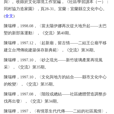
與〉。收錄於文化環境工作室編，《社區學習讀本（一）：
同村協力造家園》，頁
28-31
。宜蘭：宜蘭縣立文化中心。
(
全文
)
陳瑞樺，
1998.08
，〈當太陽伊娜再次從大地升起
——
太巴
塱的新部落運動〉，《交流》第
40
期。
陳瑞樺，
1997.12
，〈起新廟，留古情
——
二結王公廟平移
建立台灣傳統建築保存新典範〉，《交流》第
36
期。
陳瑞樺，
1997.10
，〈砂之琉光
——
新竹玻璃產業再現風
采〉，《交流》第
35
期。
陳瑞樺，
1997.10
，〈文化與地方的結合
——
縣市文化中心
的蛻變〉，《交流》第
35
期。
陳瑞樺，
1997.08
，〈階段或總結
——
社區總體營造調整步
伐再出發〉，《交流》第
34
期。
陳瑞樺，
1997
，〈有情眾生代代傳
——
二結的社區風情〉。