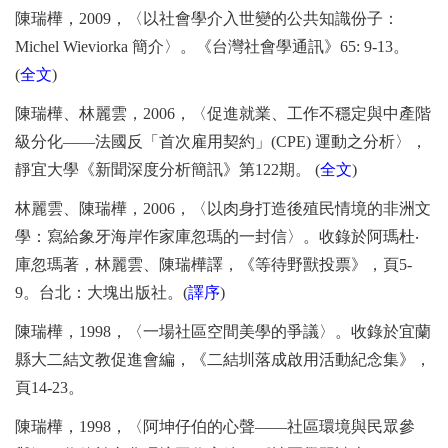
陳瑞樺，
2009
，〈以社會學介入世變的公共知識份子：
Michel Wieviorka
簡介〉。《台灣社會學通訊》
65: 9-13
。
(
全文
)
陳瑞樺、林麗雲，
2006
，〈促進就業、工作不穩定與中產階
級分化
——
法國反「首次雇用契約」
(CPE)
運動之分析〉，
靜宜大學《新聞深度分析簡訊》第
122
期。
(
全文
)
林麗雲、陳瑞樺，
2006
，〈以肉身打造後殖民情境的非洲文
學：寫給象牙海岸作家庫忽瑪的一封信〉。收錄於阿瑪杜
‧
庫忽瑪著，林麗雲、陳瑞樺譯，《等待野獸投票》，頁
5-
9
。台北：大塊出版社。
(
譯序
)
陳瑞樺，
1998
，〈一場社區空間美學的爭議〉。收錄於宜蘭
縣大二結文教促進會編，《二結圳落成啟用活動紀念集》，
頁
14-23
。
陳瑞樺，
1998
，〈阿坤仔伯的心聲
——
社區環境與民眾參