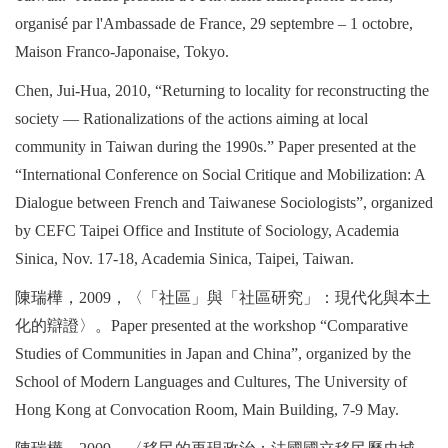
organisé par l'Ambassade de France, 29 septembre – 1 octobre,
Maison Franco-Japonaise, Tokyo.
Chen, Jui-Hua, 2010, “Returning to locality for reconstructing the
society — Rationalizations of the actions aiming at local
community in Taiwan during the 1990s.” Paper presented at the
“International Conference on Social Critique and Mobilization: A
Dialogue between French and Taiwanese Sociologists”, organized
by CEFC Taipei Office and Institute of Sociology, Academia
Sinica, Nov. 17-18, Academia Sinica, Taipei, Taiwan.
陳瑞樺，
2009
，〈「社區」與「社區研究」：現代化與本土
化的辯證〉。
Paper presented at the workshop “Comparative
Studies of Communities in Japan and China”, organized by the
School of Modern Languages and Cultures, The University of
Hong Kong at Convocation Room, Main Building, 7-9 May.