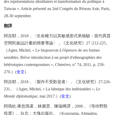
des représentations identitaires et transformation du politique à
Taiwan ». Article présenté au 2nd Congrès du Réseau Asie, Paris,
28-30 septembre.
翻譯
阿吉耶，
2018
，〈生命權力以其敏感形式來檢驗：當代異質
空間民族誌計畫的簡要導論〉，《文化研究》
27 :212-225
。
（
Agier, Michel, « Le biopouvoir à l'épreuve de ses formes
sensibles. Brève introduction à un projet d'ethnographies des
hétérotopies contemporaines »,
Chimères
, n° 74, 2011, p. 259-
270.
）
(
全文
)
阿吉耶，
2018
，〈製作不受歡迎者〉，《文化研究》
27:226-
231
。（
Agier, Michel, « La fabrique des indésirables »,
Le
Monde diplomatique
, mai 2017.
）
(
全文
)
阿瑪杜
‧
庫忽瑪著，林麗雲、陳瑞樺譯，
2006
，《等待野獸
投票》。台北：大塊出版社。（
Kourouma, Ahmadou,