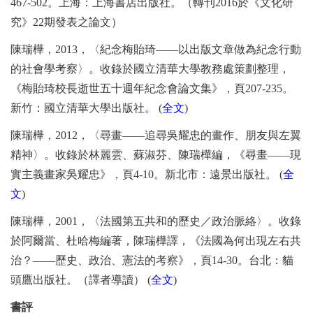
467-502
。上海：上海書店出版社。（轉刊
2016
於《文化研
究》
22
期發表之論文）
陳瑞樺，
2013
，〈紀念梅貽琦
——
以出版文章做為紀念行動
的社會學考察〉。收錄於國立清華大學教務處策劃整理，
《梅貽琦校長逝世五十週年紀念會論文集》，頁
207-235
。
新竹：國立清華大學出版社。
(
全文
)
陳瑞樺，
2012
，〈尋畫
——
追尋吳耀忠的畫作、朋友與左翼
精神〉。收錄於林麗雲、蘇淑芬、陳瑞樺編，《尋畫
——
現
實主義畫家吳耀忠》，頁
4-10
。新北市：遠景出版社。
(
全
文
)
陳瑞樺，
2001
，〈法國第五共和的歷史／政治脈絡〉。收錄
於阿爾當、杜哈梅編著，陳瑞樺譯，《法國為何出現左右共
治？
——
歷史、政治、憲法的考察》，頁
14-30
。台北：貓
頭鷹出版社。（譯者導讀）
(
全文
)
書評