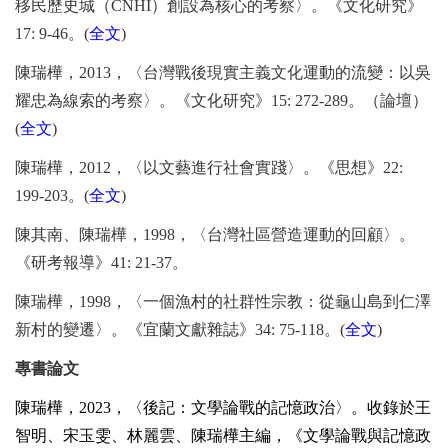
移民歷史城（
CNHI
）創設為核心的考察〉。《文化研究》
17: 9-46
。
(
全文
)
陳瑞樺，
2013
，〈台灣戰後現實主義文化運動的流變：以吳
耀忠為線索的考察〉。《文化研究》
15: 272-289
。（論壇）
(
全文
)
陳瑞樺，
2012
，〈以文藝進行社會實踐〉。《思想》
22:
199-203
。
(
全文
)
陳其南、陳瑞樺，
1998
，〈台灣社區營造運動的回顧〉。
《研考報導》
41: 21-37
。
陳瑞樺，
1998
，〈一個漁村的社群性宗教：從龜山島到仁澤
新村的變遷〉。《宜蘭文獻雜誌》
34: 75-118
。
(
全文
)
專書論文
陳瑞樺，
2023
，〈後記：文學論戰的記憶政治〉。收錄於王
智明、宋玉雯、林麗雲、陳瑞樺主編，《文學論戰與記憶政