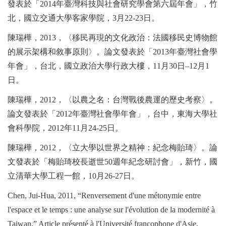
發表於「
2014
年臺灣科技與社會研究學會第六屆年會」，竹
北，國立交通大學客家學院，
3
月
22-23
日。
陳瑞樺，
2013
，〈移民再現的文化政治：法國移民史博物館
的展示架構和敘事原則〉。論文發表於「
2013
年臺灣社會學
年會」，台北，國立政治大學行政大樓，
11
月
30
日
–12
月
1
日。
陳瑞樺，
2012
，〈以農之名：台灣戰後農運的歷史考察〉。
論文發表於「
2012
年臺灣社會學年會」，台中，東海大學社
會科學院，
2012
年
11
月
24-25
日。
陳瑞樺，
2012
，〈立大學以世界之精神：紀念梅貽琦〉。論
文發表於「梅貽琦校長逝世
50
週年紀念研討會」，新竹，國
立清華大學工程一館，
10
月
26-27
日。
Chen, Jui-Hua, 2011, “Renversement d'une métonymie entre
l'espace et le temps : une analyse sur l'évolution de
la modernité
à
Taiwan.” Article présenté à l'Université francophone d'Asie,