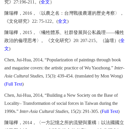
究》
27:196-211
。
(
全文
）
陳瑞樺，
2016
，〈以農之名：台灣戰後農運的歷史考察〉，
《文化研究》
22: 75-122
。
(
全文
)
陳瑞樺，
2015
，〈犧牲體系、社群發展與公私義理
——
犧牲
政治的倫理思考〉。《文化研究》
20: 207-215
。（論壇）
(
全
文
)
Chen, Jui-Hua, 2014, “Popularization of paintings through book
and magazine covers: the artistic practice of Wu Yaozhong.”
Inter-
Asia Cultural Studies
, 15(3): 439-454. (translated by Mon Wong)
(Full Text
)
Chen, Jui-Hua, 2014, “Building a New Society on the Base of
Locality– Transformation of social forces in Taiwan during the
1990s.”
Inter-Asia Cultural Studies
, 15(2): 291-305. (
Full Text
)
陳瑞樺，
2014
，〈一方記憶之所的流變與重構：以法國國立