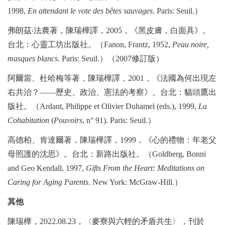
1998,
En attendant le vote des bêtes sauvages
. Paris: Seuil.
）
弗朗茲
‧
法農著，陳瑞樺譯，
2005
，《黑皮膚，白面具》。
台北：心靈工坊出版社。（
Fanon, Frantz, 1952,
Peau noire,
masques blancs
. Paris: Seuil.
）（
2007
修訂版）
阿爾當、杜哈梅等著，陳瑞樺譯，
2001
，《法國為何出現左
右共治？
——
歷史、政治、憲法的考察》。台北：貓頭鷹出
版社。（
Ardant, Philippe et Olivier Duhamel (eds.), 1999,
La
Cohabitation
(
Pouvoirs
, n° 91). Paris: Seuil.
）
高德柏、肯達爾著，陳瑞樺譯，
1999
，《心的禮物：年老父
母照護的沈思》。台北：新路出版社。（
Goldberg, Bonni
and Geo Kendall, 1997,
Gifts From the Heart: Meditations on
Caring for Aging Parents
. New York: McGraw-Hill.
）
其他
陳瑞樺，
2022.08.23
，〈麥寮與六輕的矛盾共生〉，刊於