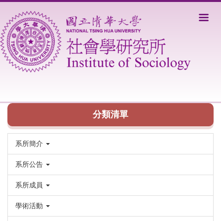
跳
到
主
要
內
容
區
分類清單
系所簡介
系所公告
系所成員
學術活動