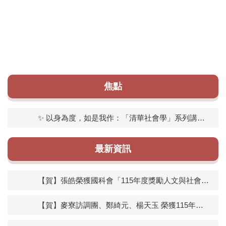
焦點
✨ 以身為度，如是我作：「清華社會學」系列講座演講側記與側錄影片
最新資訊
【賀】張皓榮獲國科會「115年度獎勵人文與社會科學領域博士候選人撰寫博士論文」獎助
【賀】麥寮訪調團、鄭綺元、楊天玉 榮獲115年清大社會所社會實踐獎學金