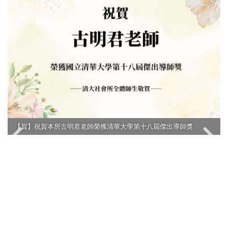
【賀】祝賀本所古明君老師榮獲清華大學第十八屆傑出導師獎