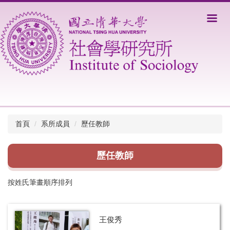
跳
到
主
要
內
容
區
首頁
系所成員
歷任教師
歷任教師
按姓氏筆畫順序排列
王俊秀