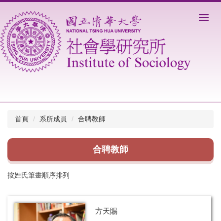
跳
到
主
要
內
容
區
首頁
系所成員
合聘教師
合聘教師
按姓氏筆畫順序排列
方天賜