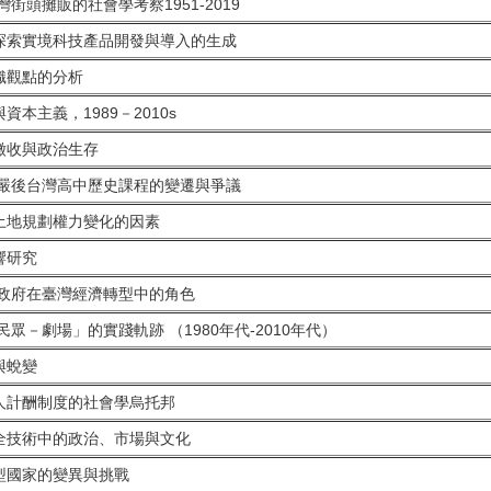
街頭攤販的社會學考察1951-2019
探索實境科技產品開發與導入的生成
織觀點的分析
本主義，1989－2010s
徵收與政治生存
解嚴後台灣高中歷史課程的變遷與爭議
土地規劃權力變化的因素
響研究
方政府在臺灣經濟轉型中的角色
眾－劇場」的實踐軌跡 （1980年代-2010年代）
與蛻變
人計酬制度的社會學烏托邦
全技術中的政治、市場與文化
型國家的變異與挑戰