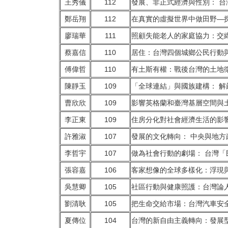
王秀儀
112
發展、非正式經濟與性別： 台灣
鄭岳翔
112
在真實的虛擬世界中做田野—
廖瑞華
111
照顧失能老人的家庭協力：交
蔡嘉信
110
居住：台灣四個城鄉公民行動與資
傅偉哲
110
有土斯有權：戰後台灣的土地
陳靜玉
109
「全球連結」與國族建構： 
曹欣欣
109
影響英格蘭和臺灣基層空間與
李正東
109
住房分化對社會經濟生活的影
許雅淑
107
發展的文化轉向： 中央與地
李哲宇
107
做為社會行動的劇場： 台灣「民
張容嘉
106
客家想像的全球多樣化：浮現
吳慧卿
105
社區行動與健康照護：台灣論
劉清耿
105
把生命交給市場：台灣汽車安
夏傳位
104
台灣的新自由主義轉向：發展