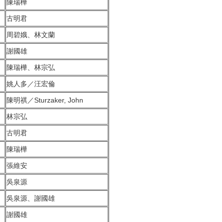
陳瑞樺
古明君
周碧娥、林文蘭
謝國雄
陳瑞樺、林宗弘
姚人多／汪宏倫
陳明祺／Sturzaker, John
林宗弘
古明君
陳瑞樺
張維安
吳泉源
吳泉源、謝國雄
謝國雄