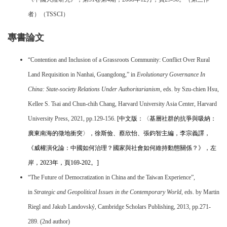
者）（TSSCI）
專書論文
“Contention and Inclusion of a Grassroots Community: Conflict Over Rural
Land Requisition in Nanhai, Guangdong,” in
Evolutionary Governance In
China: State-society Relations Under Authoritarianism,
eds. by Szu-chien Hsu,
Kellee S. Tsai and Chun-chih Chang, Harvard University Asia Center, Harvard
University Press, 2021, pp.129-156.
[
中文版：
〈基層社群的抗爭與吸納：
廣東南海的徵地衝突〉，徐斯儉、蔡欣怡、張鈞智主編，李宗義譯，
《威權演化論：中國如何治理？國家與社會如何維持動態關係？》，左
岸，2023年，頁
169-202
。
]
“The Future of Democratization in China and the Taiwan Experience”,
in
Strategic and Geopolitical Issues in the Contemporary World,
eds. by Martin
Riegl and Jakub Landovský, Cambridge Scholars Publishing, 2013, pp.271-
289. (2nd author)