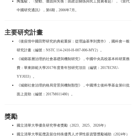
陶逸駿，〈變動、僵固與失衡：由政企關係與民工貧農看起〉，《當代
中國研究通訊》，第6期，2006年7月。
主要研究計畫
《後疫情中國田野研究的典範重探：從理論基準到實作》，國科會一般
研究計畫（編號：NSTC 114-2410-H-007-006-MY2）。
《城鄉基層治理的社會基礎與機制研究》，中國中央高校基本科研業務
費：華東師範大學2017年度青年預研究項目（編號：2017ECNU-
YYJ033）。
《城鄉社會治理的格局背景與機制類型》，中國博士後科學基金第61批
面上資助（編號：2017M611480）。
獎勵
國立清華大學優良研究學者獎勵（2023、2025、2026年）
國立清華大學延攬及留住特殊優秀人才彈性薪資暨獎勵補助（2024年）