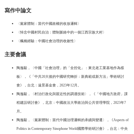
寫作中論文
〈黨家體制：當代中國政權的收放邏輯〉
〈悼念中國村民自治：體制脈絡中的一個江西宗族大村〉
〈楓橋經驗：中國社會治理的收斂性〉
主要會議
陶逸駿，〈中國「社會治理」的「全控化」：東北老工業基地作為樣
板〉，《「中共20大後的中國研究轉折：新典範或新方法」學術研討
會》，台北：遠景基金會，2023年12月。
陶逸駿，〈村治行政化與親近性的調適技術〉，《「中國地方政府」課
程建設研討會》，北京：中國政法大學政治與公共管理學院，2023年7
月。
陶逸駿，〈黨家體制：當代中國治理邏輯的承續與變遷〉，《Aspects of
Politics in Contemporary Sinophone World國際學術研討會》，台北：中央