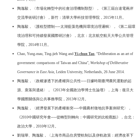
陶逸駿，〈市場化轉型中的社會治理機制類型〉，《第三屆台達電兩岸
交流學術研討會》，新竹：清華大學科技管理學院，2015年11月。
陶逸駿，〈護租型體制──太湖藍藻危機與環境治理邏輯〉，《第二屆環
境治理和可持續發展國際研討會》，北京：北京航空航天大學公共管理
學院，2014年11月。
Chao, Yung-mau, Ting-jieh Wang and
Yi-chun Tao
, “Deliberation as an art of
government: comparisons of Taiwan and China”,
Workshop of Deliberative
Governance in East Asia
, Leiden University, Netherlands, 26 June 2014.
陶逸駿，〈政權滲透下的產權與公共性──日據時期臺灣農民運動的起
源、衰落與遺緒〉，《2013年全國政治學博士生論壇》，上海：復旦大
學國際關係與公共事務學院，2013年12月。
陶逸駿，〈經濟發展下的產權衝突──中國農村徵地抗爭案例研究〉，
《2010中國研究年會──從轉型到轉向：中國研究的比較觀點》，台北：
政治大學，2010年12月。
劉瑞華、陶逸駿，〈上海市商品住房雙軌制以及併軌政策：經濟改革下