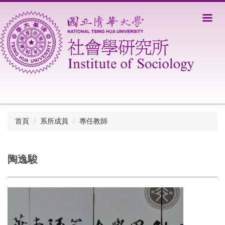
跳
到
主
要
內
容
區
首頁
系所成員
專任教師
陶逸駿