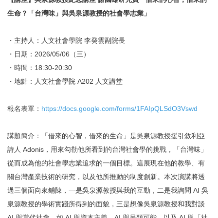
生命？「台灣味」與吳泉源教授的社會學志業」
・主持人：人文社會學院 李癸雲副院長
・日期：2026/05/06（三）
・時間：18:30-20:30
・地點：人文社會學院 A202 人文講堂
報名表單：
https://docs.google.com/forms/1FAIpQLSdO3Vswd
講題簡介：「借來的心智，借來的生命」是吳泉源教授援引敘利亞
詩人 Adonis，用來勾勒他所看到的台灣社會學的挑戰，「台灣味」
從而成為他的社會學志業追求的一個目標。這展現在他的教學、有
關台灣產業技術的研究，以及他所推動的制度創新。本次演講將透
過三個面向來鋪陳，一是吳泉源教授與我的互動，二是我詢問 AI 吳
泉源教授的學術實踐所得到的面貌，三是想像吳泉源教授和我對談
AI 與當代社會，如 AI 與資本主義、AI 與另類可能，以及 AI 與「社