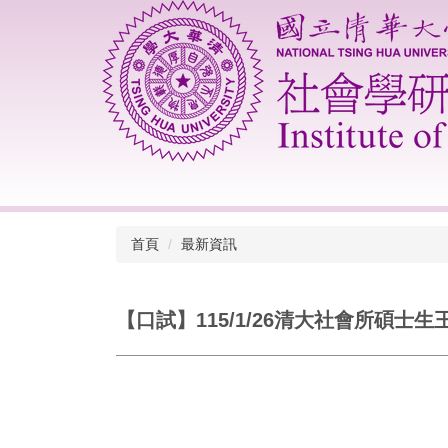
跳
到
主
要
內
容
區
首頁
最新資訊
【口試】115/1/26清大社會所碩士