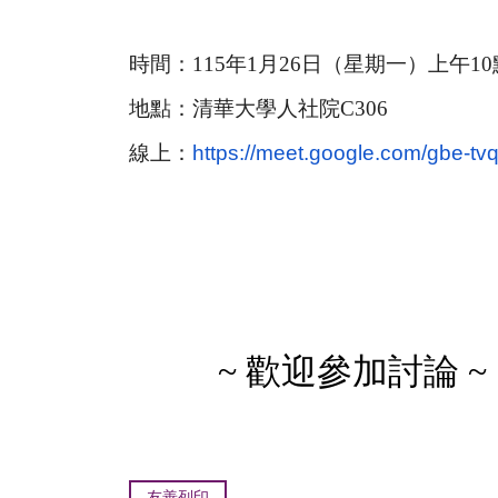
時間：
115
年1
月26日（星期
一
）
上
午10
地點：清華大學人社院C306
線上：
https://meet.google.com/
gbe-tvq
~
歡迎參加討論 ~
友善列印