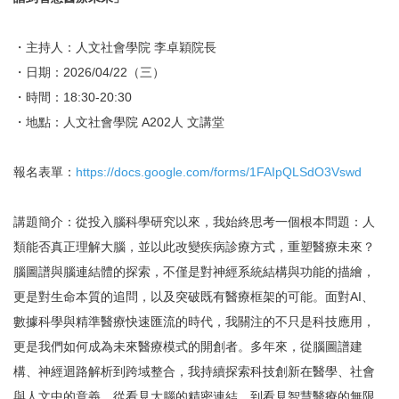
・主持人：人文社會學院 李卓穎院長
・日期：2026/04/22（三）
・時間：18:30-20:30
・地點：人文社會學院 A202人 文講堂
報名表單：
https://docs.google.com/forms/1FAIpQLSdO3Vswd
講題簡介：從投入腦科學研究以來，我始終思考一個根本問題：人
類能否真正理解大腦，並以此改變疾病診療方式，重塑醫療未來？
腦圖譜與腦連結體的探索，不僅是對神經系統結構與功能的描繪，
更是對生命本質的追問，以及突破既有醫療框架的可能。面對AI、
數據科學與精準醫療快速匯流的時代，我關注的不只是科技應用，
更是我們如何成為未來醫療模式的開創者。多年來，從腦圖譜建
構、神經迴路解析到跨域整合，我持續探索科技創新在醫學、社會
與人文中的意義。從看見大腦的精密連結，到看見智慧醫療的無限