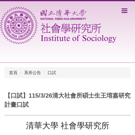
跳
到
主
要
內
容
區
首頁
系所公告
口試
【口試】115/3/26清大社會所碩士生王堉嘉研究
計畫口試
清華大學 社會學研究所